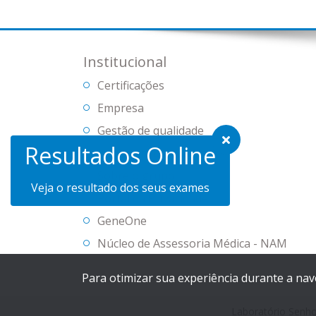
Institucional
Certificações
Empresa
Gestão de qualidade
Resultados Online
Informativos
Sobre o grupo
Veja o resultado dos seus exames
Portal da Privacidade
GeneOne
Núcleo de Assessoria Médica - NAM
Para otimizar sua experiência durante a na
Laboratório Senh