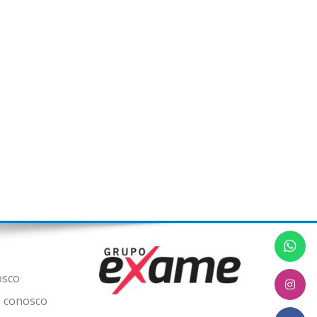
osco
 conosco