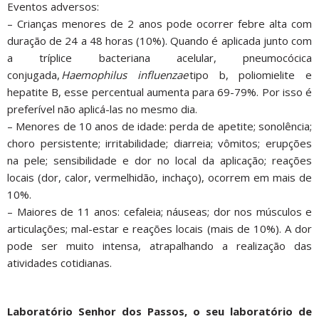
Eventos adversos:
– Crianças menores de 2 anos pode ocorrer febre alta com
duração de 24 a 48 horas (10%). Quando é aplicada junto com
a tríplice bacteriana acelular, pneumocócica
conjugada,
H
aemophilus influenzae
tipo b, poliomielite e
hepatite B, esse percentual aumenta para 69-79%. Por isso é
preferível não aplicá-las no mesmo dia.
– Menores de 10 anos de idade: perda de apetite; sonolência;
choro persistente; irritabilidade; diarreia; vômitos; erupções
na pele; sensibilidade e dor no local da aplicação; reações
locais (dor, calor, vermelhidão, inchaço), ocorrem em mais de
10%.
– Maiores de 11 anos: cefaleia; náuseas; dor nos músculos e
articulações; mal-estar e reações locais (mais de 10%). A dor
pode ser muito intensa, atrapalhando a realização das
atividades cotidianas.
Laboratório Senhor dos Passos, o seu laboratório de